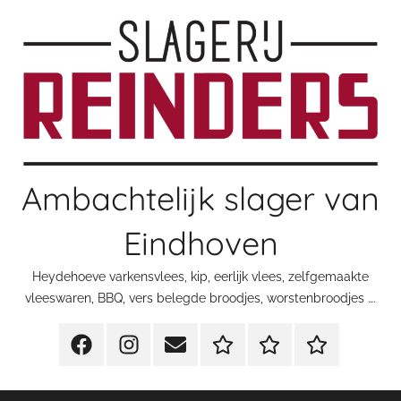
Ga
naar
de
inhoud
Ambachtelijk slager van
Eindhoven
Heydehoeve varkensvlees, kip, eerlijk vlees, zelfgemaakte
vleeswaren, BBQ, vers belegde broodjes, worstenbroodjes ….
Facebook
Instagram
E-
Slagerij
Feestdagen
Feestdagen
Mail
Reinders
zoekt