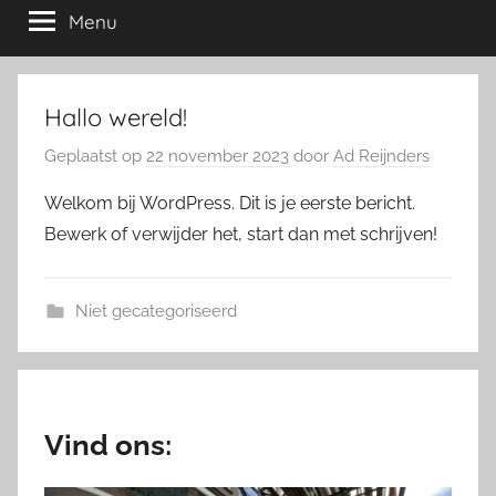
Menu
jou
Hallo wereld!
Geplaatst op
22 november 2023
door
Ad Reijnders
Welkom bij WordPress. Dit is je eerste bericht.
Bewerk of verwijder het, start dan met schrijven!
Niet gecategoriseerd
Vind ons: